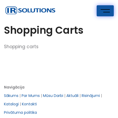
Skip
to
content
IR Risinājumi
I.R. Solutions
Shopping Carts
Shopping carts
Navigācija
Sākums
|
Par Mums
|
Mūsu Darbi
|
Aktuāli
|
Risinājumi
|
Katalogi
|
Kontakti
Privātuma politika