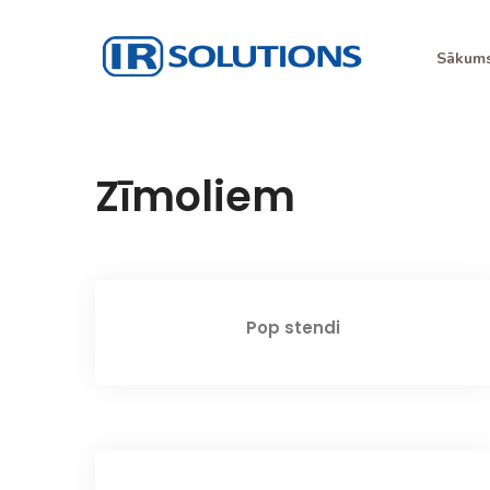
Skip
to
Sākum
content
IR Risinājumi
I.R. Solutions
Zīmoliem
Pop stendi