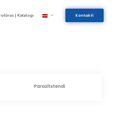
rošūras | Katalogi
Kontakti
Parazītstendi