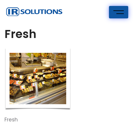
Skip
to
content
IR Risinājumi
I.R. Solutions
Fresh
Fresh