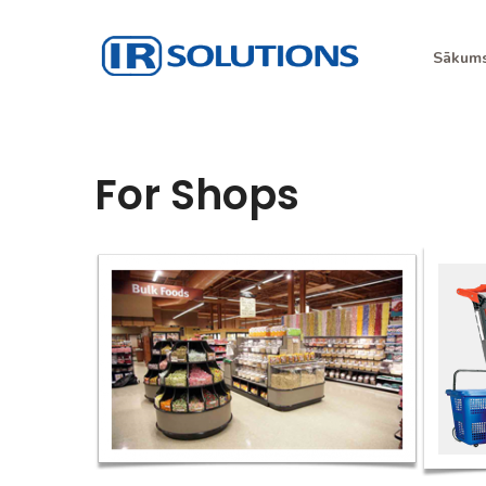
Skip
to
Sākum
content
IR Risinājumi
I.R. Solutions
For Shops