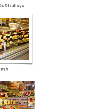
lleys
sh