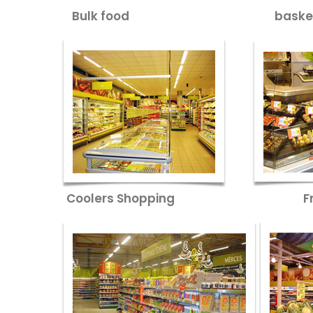
Bulk food
baskets&tro
Coolers Shopping Fre