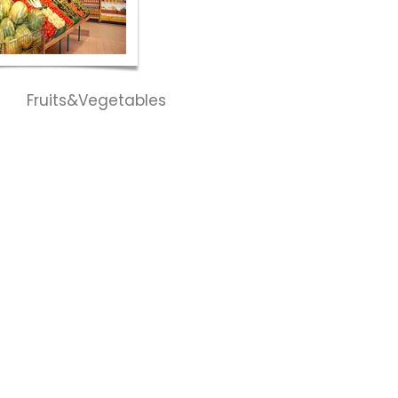
ion
Fruits&Vegetables