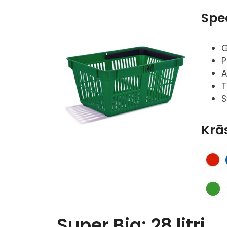
Spec
G
P
A
T
S
Krā
Super Big: 28 litri