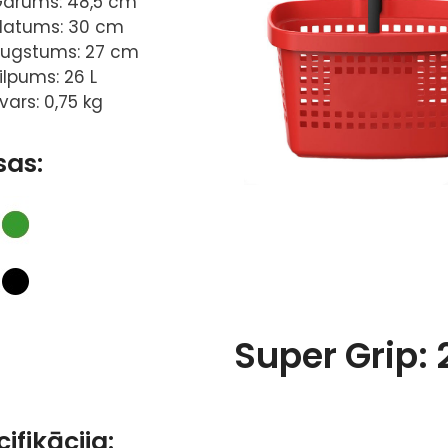
arums: 48,5 cm
latums: 30 cm
ugstums: 27 cm
ilpums: 26 L
vars: 0,75 kg
sas:
Super Grip: 2
ifikācija: