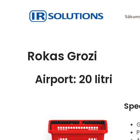
Sākum
IR Risinājumi
I.R. Solutions
Rokas Grozi
Airport: 20 litri
Spec
G
P