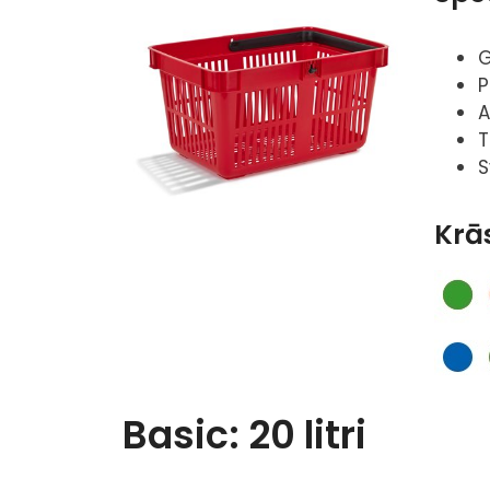
G
P
A
T
S
Krā
Basic: 20 litri