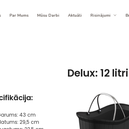
s
Par Mums
Mūsu Darbi
Aktuāli
Risinājumi
B
Delux: 12 litri
ifikācija:
arums: 43 cm
latums: 29,5 cm