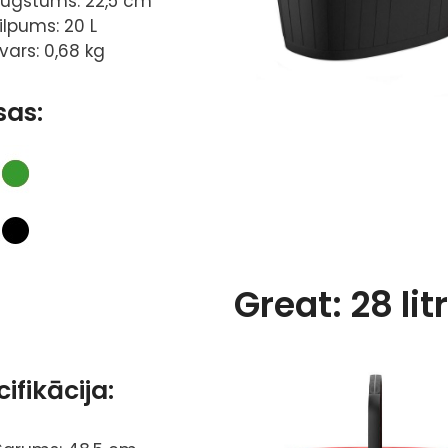
ugstums: 22,5 cm
ilpums: 20 L
vars: 0,68 kg
sas:
Great: 28 litr
ifikācija: