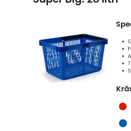
Spec
G
P
A
T
S
Krā