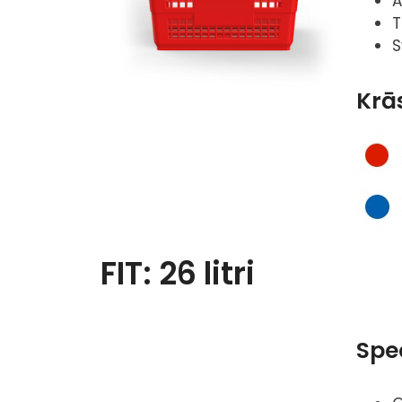
A
T
S
Krā
FIT: 26 litri
Spec