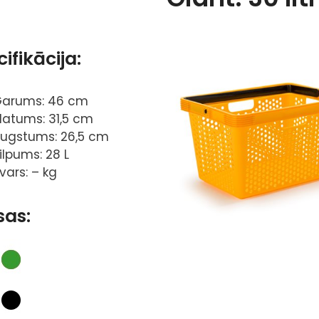
ifikācija:
arums: 46 cm
latums: 31,5 cm
ugstums: 26,5 cm
ilpums: 28 L
vars: – kg
sas: