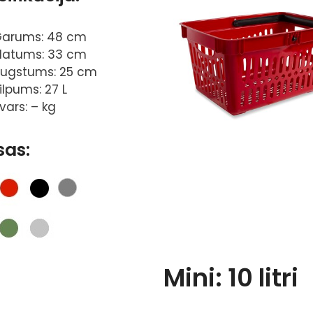
arums: 48 cm
latums: 33 cm
ugstums: 25 cm
ilpums: 27 L
vars: – kg
sas:
Mini: 10 litri