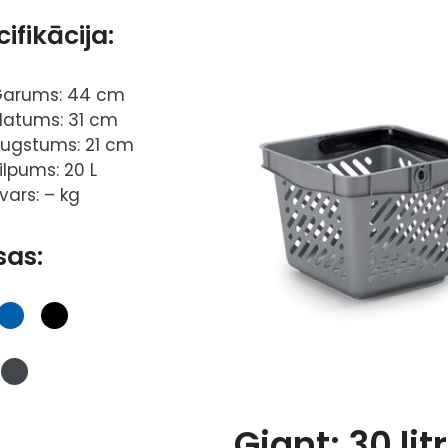
ifikācija:
arums: 44 cm
latums: 31 cm
ugstums: 21 cm
ilpums: 20 L
vars: – kg
sas:
Giant: 30 litr