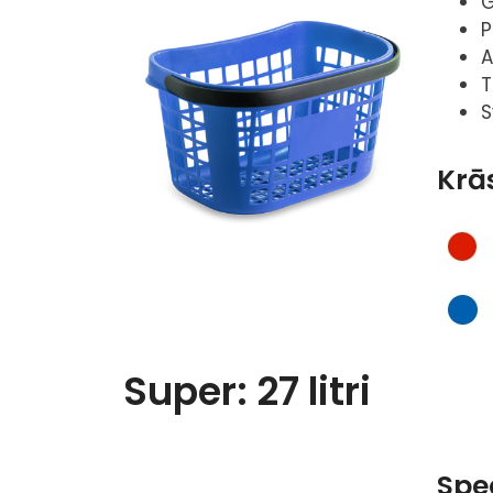
G
P
A
T
S
Krā
Super: 27 litri
Spec