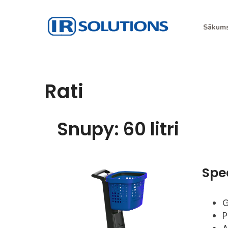
Sākum
IR Risinājumi
I.R. Solutions
Rati
Snupy: 60 litri
Spec
G
P