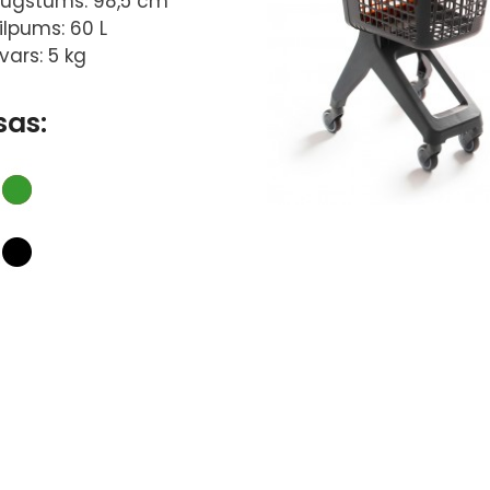
ugstums: 98,5 cm
ilpums: 60 L
vars: 5 kg
sas: