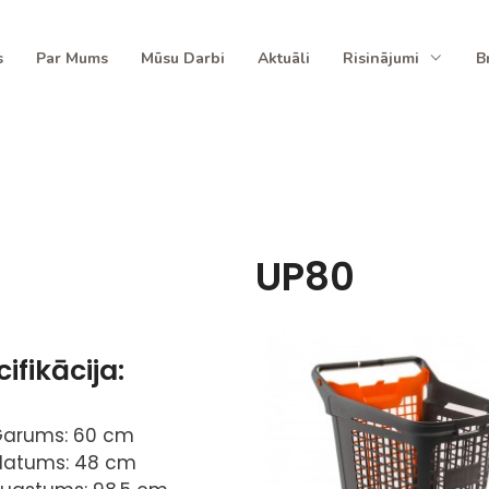
s
Par Mums
Mūsu Darbi
Aktuāli
Risinājumi
B
UP80
ifikācija:
arums: 60 cm
latums: 48 cm