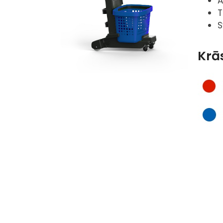
A
T
S
Krā