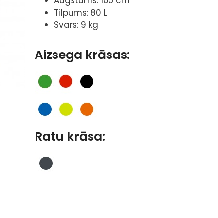
Augstums: 105 cm
Tilpums: 80 L
Svars: 9 kg
Aizsega krāsas:
Ratu krāsa: