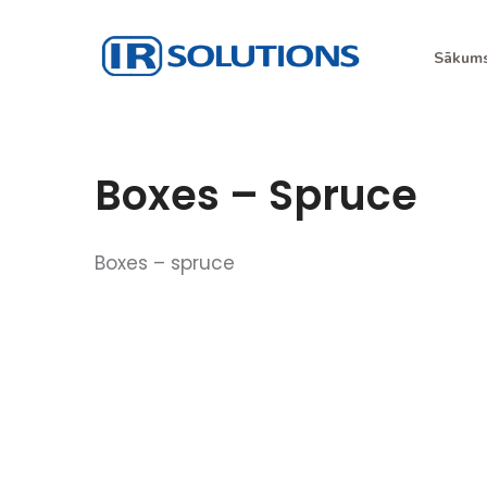
Skip
to
Sākum
content
IR Risinājumi
I.R. Solutions
Boxes – Spruce
Boxes – spruce