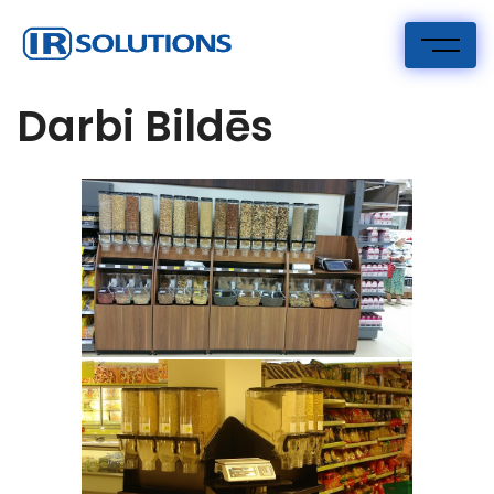
Skip
to
content
IR Risinājumi
I.R. Solutions
Darbi Bildēs