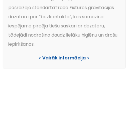
risinājumus preču un informācijas
pašreizējo standartaTrade Fixtures gravitācijas
izvietošanai veikalos.
Lasīt vairāk!>>
dozatoru par “bezkontakta”, kas samazina
iespējamo pircēja tiešu saskari ar dozatoru,
Aktuāli
tādejādi nodrošino daudz lielāku higiēnu un drošu
iepirkšanos.
> Vairāk informācija <
Mēs piedāvājam izvietojuma risinājumus