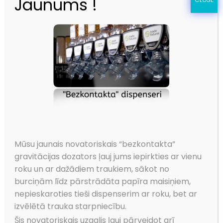
Jaunums !
2010. gadā mēs, kāda starptautiska
uzņēmuma darbinieki, nonācām izvēles
priekšā – pieņemt jaunus darba
piedāvājumus vai riskēt un radīt darbu
pašiem. Tā kā mums ļoti patika tas darbs,
ko darījām, tad arī nolēmām to turpināt.
Daudzus gadus strādājot lielos
starptautiskos uzņēmumos, mums bija
Mūsu jaunais novatoriskais “bezkontakta”
iespēja iegūt nenovērtējamu pieredzi gan
gravitācijas dozators ļauj jums iepirkties ar vienu
par tirgus vajadzībām (ar to saprotot ne
roku un ar dažādiem traukiem, sākot no
tikai Latvijas teritoriju), gan par preču
burciņām līdz pārstrādāta papīra maisiņiem,
ražošanas niansēm. Uzkrātās zināšanas dod
nepieskaroties tieši dispenserim ar roku, bet ar
izvēlētā trauka starpniecību.
iespēju piedāvāt vispiemērotākos
Šis novatoriskais uzgalis ļauj pārveidot arī